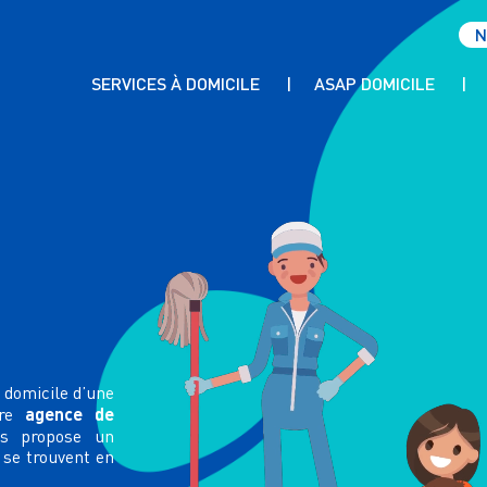
N
SERVICES À DOMICILE
ASAP DOMICILE
AIDE AUX PERSONNES ÂGÉES
PRÉSENTATION & CHARTE QUALITÉ
ACCOMPAGNEMENT HANDICAP
INTERVENANTS ET FORMATIONS
TRAVAUX MÉNAGERS
CERTIFICATIONS ET CONVENTIONS
GARDE DE NUIT
RECRUTEMENT
GARDE D’ENFANTS ET BABYSITTING
AIDE ADMINISTRATIVE
 domicile d’une
agence de
tre
s propose un
 se trouvent en