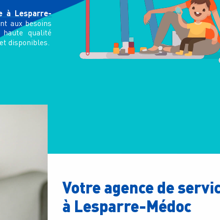
e à Lesparre-
ent aux besoins
e haute qualité
 et disponibles.
Votre agence de servi
à Lesparre-Médoc