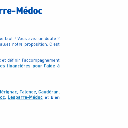
arre-Médoc
us faut ! Vous avez un doute ?
luez notre proposition. C’est
t et définir l’accompagnement
des financières pour l’aide à
Mérignac
,
Talence
,
Caudéran
,
oc
,
Lesparre-Médoc
et bien