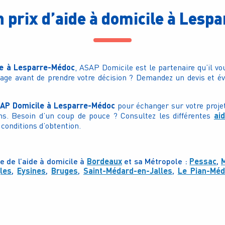
n prix d’aide à domicile à Lesp
ne à Lesparre-Médoc
, ASAP Domicile est le partenaire qu’il vo
tage avant de prendre votre décision ? Demandez un devis et éva
AP Domicile à Lesparre-Médoc
pour échanger sur votre proje
ai
ns. Besoin d’un coup de pouce ? Consultez les différentes
 conditions d’obtention.
e de l’aide à domicile à
Bordeaux
et sa Métropole :
Pessac
,
les
,
Eysines
,
Bruges
,
Saint-Médard-en-Jalles
,
Le Pian-Méd