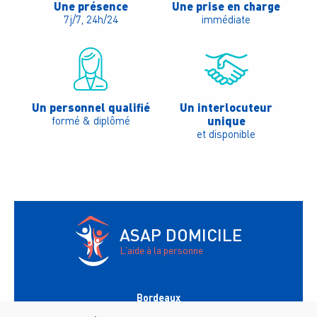
Une présence
Une prise en charge
7j/7, 24h/24
immédiate
Un personnel qualifié
Un interlocuteur
unique
formé & diplômé
et disponible
ASAP DOMICILE
L'aide à la personne
Bordeaux
147 avenue du Général Leclerc