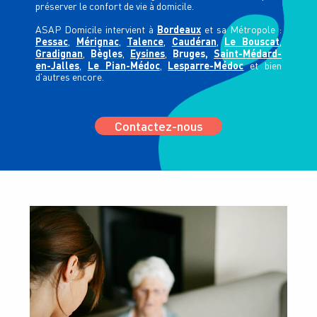
préserver le confort de vie à domicile.
Bordeaux
ASAP Domicile intervient à
et sa Métropole :
Pessac
Mérignac
Talence
Caudéran
Le Bouscat
,
,
,
,
,
Gradignan
Bègles
Eysines
Bruges,
Saint-Médard-
,
,
,
en-Jalles
Le Pian-Médoc
Lesparre-Médoc
,
,
et bien
d’autres encore.
Contactez-nous