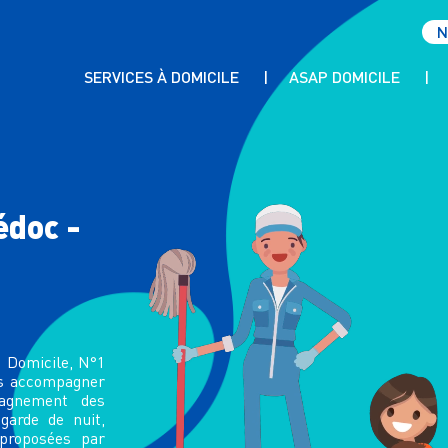
N
SERVICES À DOMICILE
ASAP DOMICILE
AIDE AUX PERSONNES ÂGÉES
PRÉSENTATION & CHARTE QUALITÉ
ACCOMPAGNEMENT HANDICAP
INTERVENANTS ET FORMATIONS
TRAVAUX MÉNAGERS
CERTIFICATIONS ET CONVENTIONS
GARDE DE NUIT
RECRUTEMENT
GARDE D’ENFANTS ET BABYSITTING
AIDE ADMINISTRATIVE
édoc -
Domicile, N°1
ous accompagner
pagnement des
 garde de nuit,
 proposées par