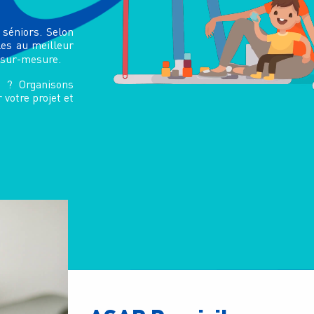
séniors. Selon
les au meilleur
sur-mesure
.
e
? Organisons
 votre projet et