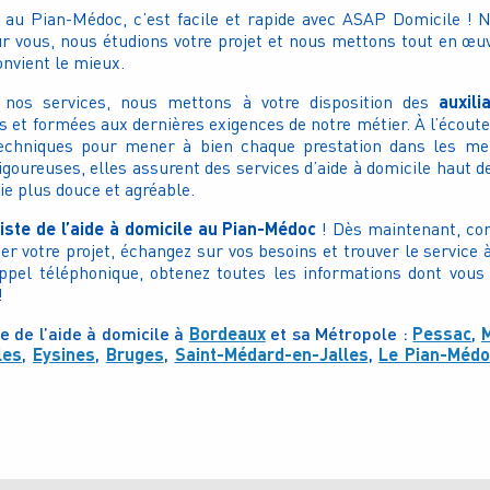
 au Pian-Médoc, c’est facile et rapide avec ASAP Domicile ! N
r vous, nous étudions votre projet et nous mettons tout en œuvr
onvient le mieux.
auxil
e nos services, nous mettons à votre disposition des
 et formées aux dernières exigences de notre métier. À l’écoute,
hniques pour mener à bien chaque prestation dans les meil
rigoureuses, elles assurent des services d’aide à domicile haut
vie plus douce et agréable.
iste de l’aide à domicile au Pian-Médoc
! Dès maintenant, co
er votre projet, échangez sur vos besoins et trouver le service 
appel téléphonique, obtenez toutes les informations dont vous
!
e de l’aide à domicile à
Bordeaux
et sa Métropole :
Pessac
,
les
,
Eysines
,
Bruges
,
Saint-Médard-en-Jalles
,
Le Pian-Médo