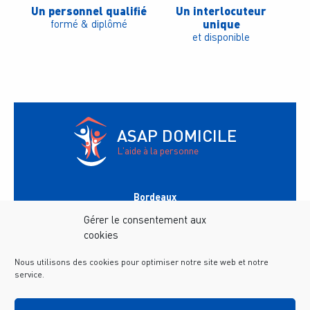
Un personnel qualifié
Un interlocuteur
unique
formé & diplômé
et disponible
ASAP DOMICILE
L'aide à la personne
Bordeaux
147 avenue du Général Leclerc
33200
Bordeaux
Gérer le consentement aux
Tél.
05 56 02 35 60
cookies
Horaires :
9h-12h / 13h-17h
Nous utilisons des cookies pour optimiser notre site web et notre
Saint-Médard-en-Jalles
116 Avenue Montesquieu
service.
33160
Saint-Médard-en-Jalles
Tél.
05 56 45 67 97
Horaires :
9h-12h / 13h-17h