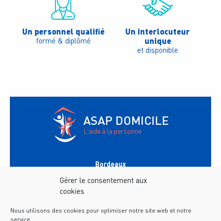
Un personnel qualifié
Un interlocuteur
unique
formé & diplômé
et disponible
ASAP DOMICILE
L'aide à la personne
Bordeaux
147 avenue du Général Leclerc
33200
Bordeaux
Gérer le consentement aux
Tél.
05 56 02 35 60
cookies
Horaires :
9h-12h / 13h-17h
Nous utilisons des cookies pour optimiser notre site web et notre
Saint-Médard-en-Jalles
116 Avenue Montesquieu
service.