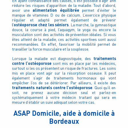
En ayant connaissance des causes, il est possible d’agir afin
réduire les risques d’apparition de la maladie. Tout d’abord,
alimentation équilibrée
avoir une
permet d’éviter le
manque de vitamines D ou de calcium. L’exercice physique
régulier et adapté permet également de prévenir
l’
ostéoporose chez les séniors
. La marche, la gymnastique
douce, la course à pied, l’aquagym, le yoga ou encore la
musculation sont des activités de prévention idéales. Si vous
êtes atteint de la maladie, ces activités sportives sont aussi
recommandées. En effet, favoriser la mobilité permet de
travailler la force musculaire et la souplesse.
traitements
Lorsque la maladie est diagnostiquée, des
contre l’ostéoporose
sont mis en place par les médecins,
surtout si les os présentent un risque de fractures. Les soins
mis en place vont agir sur la résorption osseuse. Il peut
également s’agir de traitements hormonaux qui vont
empêcher l’os de se détériorer. Par ailleurs, il existe des
traitements naturels contre l’ostéoporose
. Quoi qu’il en
soit, ne prenez aucune décision seul et parlez-en
systématiquement à votre médecin traitant qui sera en
mesure d’établir un suivi adéquat selon votre cas.
ASAP Domicile, aide à domicile à
Bordeaux