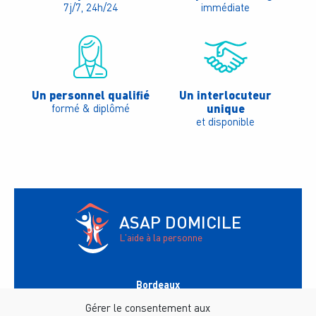
7j/7, 24h/24
immédiate
Un personnel qualifié
Un interlocuteur
unique
formé & diplômé
et disponible
ASAP DOMICILE
L'aide à la personne
Bordeaux
147 avenue du Général Leclerc
33200
Bordeaux
Gérer le consentement aux