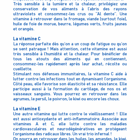
Très sensible à la lumière et la chaleur, privilégiez une
conservation de vos aliments à l’abris des rayons
ultraviolets et consommez-les crus ou “Al dente”. Une
vitamine à retrouver dans le fromage, viande (surtout foie),
huile de foie de morue, beurre, légumes verts, fruits jaunes
et orangés.
La vitamine C
La réponse parfaite dès qu’on a un coup de fatigue ou qu’on
se sent patraque ! Mais attention, cette vitamine est aussi
très sensible à l’humidité et la chaleur. Pour bénéficier de
tous les atouts des aliments qui en contiennent,
consommez-les rapidement après leur achat, récolte ou
cueillette.
Stimulant nos défenses immunitaires, la vitamine C aide à
lutter contre les infections tout en dynamisant l’organisme.
Côté peau, elle favorise son élasticité et sa résistance. Elle
participe aussi à la formation du cartilage, de nos os et
vaisseaux sanguins. Vous pourrez en retrouver dans les
agrumes, le persil, le poivron, le kiwi ou encore les choux.
La vitamine E
Une autre vitamine qui lutte contre le vieillissement ! Elle
est aussi antioxydante et anti-inflammatoire. Associée aux
vitamines A et C, elle lutte contre les maladies
cardiovasculaires et neurodégénératives en protégeant
l’organisme des radicaux libres. Un vrai trio infernal !
On pourra en retrouver dans les huiles, les amandes, le kiwi,