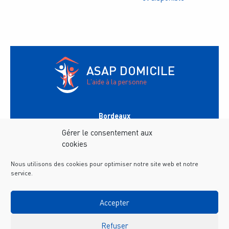
ASAP DOMICILE
L'aide à la personne
Bordeaux
147 avenue du Général Leclerc
33200
Bordeaux
Gérer le consentement aux
Tél.
05 56 02 35 60
cookies
Horaires :
9h-12h / 13h-17h
Nous utilisons des cookies pour optimiser notre site web et notre
Saint-Médard-en-Jalles
116 Avenue Montesquieu
service.
33160
Saint-Médard-en-Jalles
Tél.
05 56 45 67 97
Horaires :
9h-12h / 13h-17h
Accepter
© 2026 |
Mentions légales
|
Politique de confidentialité
|
Refuser